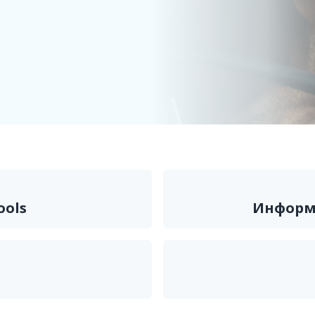
ools
Информ