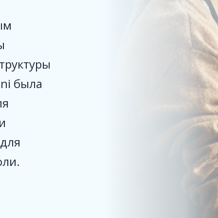
ым
ы
труктуры
eni была
ля
и
 для
оли.